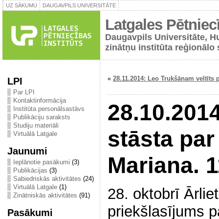
UZ SĀKUMU
DAUGAVPILS UNIVERSITĀTE
Latgales Pētniecī
Daugavpils Universitāte, H
zinātņu institūta reģionālo 
«
28.11.2014: Leo Trukšānam veltīts
LPI
Par LPI
Kontaktinformācija
28.10.2014
Institūta personālsastāvs
Publikāciju saraksts
Studiju materiāli
stāsta par
Virtuālā Latgale
Jaunumi
Mariana. 
Ieplānotie pasākumi
(3)
Publikācijas
(3)
Sabiedriskās aktivitātes
(24)
Virtuālā Latgale
(1)
28. oktobrī Ārlie
Zinātniskās aktivitātes
(91)
priekšlasījums p
Pasākumi