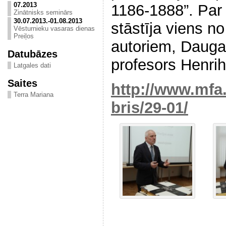
07.2013
1186-1888”. Par
Zinātnisks seminārs
30.07.2013.-01.08.2013
stāstīja viens n
Vēsturnieku vasaras dienas
Preiļos
autoriem, Daugav
Datubāzes
profesors Henri
Latgales dati
Saites
http://www.mfa.
Terra Mariana
bris/29-01/